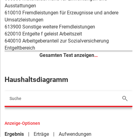
Ausstattungen
610010 Fremdleistungen für Erzeugnisse und andere
Umsatzleistungen
613900 Sonstige weitere Fremdleistungen
620010 Entgelte f geleist Arbeitszeit
640010 Arbeitgeberanteil zur Sozialversicherung
Entgeltbereich
647010 Zukunftssicherung / Zusatzversorgung
Gesamten Text anzeigen
…
Entgeltbereich
664200 Abschreibungen auf Betriebsausstattung
665030 Abschreib GWG ND 5 Jahre
Haushaltsdiagramm
681010 Aufwendungen f Zeitungen u Fachliteratur d
Verwaltung u ähnlicher Einrichtungen
685010 Reisekosten
830012 Dienstauszahlungen und dgl. für tariflich
Beschäftigte
830032 Beiträge zur gesetzlichen Sozialversicherung für
Anzeige-Optionen
tariflich Beschäftigte
832211 Ausz für die Unterhaltung von Grundstücken und
Ergebnis
Erträge
Aufwendungen