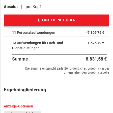
Gebäuden
Absolut
pro Kopf
832271 Ausz aus betrieblichen Aufwendungen
832291 Ausz für Dienstleistungen
832431 Geschäftsauszahlungen
EINE EBENE HÖHER
843831 Ausz f d Erwerb von Vermögensgegenständen
oberhalb der Wertgrenze
11 Personalaufwendungen
-7.305,79 €
Anschaffung einer Dunstabzugshaube Küche Frauentreff
Ersatzbeschaffung Gerätschaften Küchenzeile
13 Aufwendungen für Sach- und
-1.525,79 €
Dienstleistungen
Summe
-8.831,58 €
Die Summe entspricht Zeile 26 (ordentliches Ergebnis) in der
untenstehenden Ergebnistabelle
Ergebnisgliederung
Anzeige-Optionen