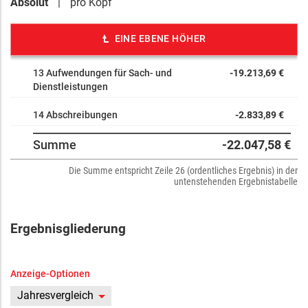
Absolut
pro Kopf
832431 Geschäftsauszahlungen
834315 Ausz f Zuw u Zusch an verb Untern SV Beteilig
842852 Ausz für Tiefbaumaßnahmen
EINE EBENE HÖHER
Nacharbeiten Eingangs- u. Hauptdach Naturbad PV-Anlage
Naturbad
13 Aufwendungen für Sach- und
-19.213,69 €
842853 Ausz für sonstige Baumaßnahmen
Dienstleistungen
PV-Anlage Naturbad
950200 ILV Kosten Bauhof
14 Abschreibungen
-2.833,89 €
990020 Auszahlungen ILV (Verrechnung)
Summe
-22.047,58 €
Die Summe entspricht Zeile 26 (ordentliches Ergebnis) in der
untenstehenden Ergebnistabelle
Ergebnisgliederung
Anzeige-Optionen
Jahresvergleich