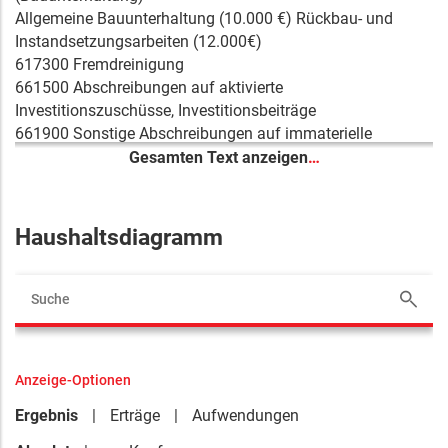
Allgemeine Bauunterhaltung (10.000 €) Rückbau- und
Instandsetzungsarbeiten (12.000€)
617300 Fremdreinigung
661500 Abschreibungen auf aktivierte
Investitionszuschüsse, Investitionsbeiträge
661900 Sonstige Abschreibungen auf immaterielle
Vermögensgegenstände d Anlagevermögens
Gesamten Text anzeigen
…
665030 Abschreib GWG ND 5 Jahre
677100 Aufwendungen für Sachverständige,
Rechtsanwälte und Gerichtskosten
Haushaltsdiagramm
677200 Aufwendungen für Steuerberatung und
Wirtschaftsprüfung
712500 Zuschüsse f lfd Zwecke an verbundene
Unternehmen, Sondervermögen u Beteiligungen
813411 Sonstige Einzahlungen aus Mieten und Pachten
832211 Ausz für die Unterhaltung von Grundstücken und
Anzeige-Optionen
Gebäuden
832241 Ausz für die Bewirtschaftung von Grundstücken
Ergebnis
Erträge
Aufwendungen
und baulichen Anlagen