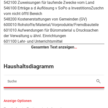
542100 Zuweisungen für laufende Zwecke vom Land
546100 Erträge a d Auflösung v SoPo a InvestitionsZuschn
vom nicht öfftl Bereich
548200 Kostenerstattungen von Gemeinden (GV)
600010 Rohstoffe/Material/Vorprodukte/Fremdbauteile
601010 Aufwendungen für Büromaterial u Drucksachen
der Verwaltung u ähnl. Einrichtungen
601100 Lehr- und Unterrichtsmittel
602010 Hilfsstoffe
Gesamten Text anzeigen
…
603011 Kleinger. (Elektro-, IT, Büro)
603020 Praxis- und Laborbedarf/ Arzneimittel
605100 Strom
Haushaltsdiagramm
605300 Fernwärme
605600 Wasser
605700 Abwasser
606100 Materialaufwand für Gebäude und Außenanlagen
606300 Materialaufwand für Einrichtungen und
Ausstattungen
Anzeige-Optionen
607010 Aufwendungen für Berufskleidung,
Arbeitsschutzmittel u. ä.