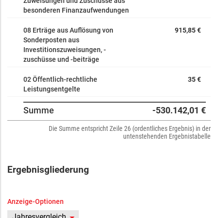
Zuweisungen und Zuschüsse aus
620011 Entgelte für Auszubildende
besonderen Finanzaufwendungen
640010 Arbeitgeberanteil zur Sozialversicherung
Entgeltbereich
08 Erträge aus Auflösung von
915,85 €
647010 Zukunftssicherung / Zusatzversorgung
Sonderposten aus
Entgeltbereich
Investitionszuweisungen, -
zuschüsse und -beiträge
661900 Sonstige Abschreibungen auf immaterielle
Vermögensgegenstände d Anlagevermögens
02 Öffentlich-rechtliche
35 €
662010 Abschreibung Gebäude, Sachanlagen im
Leistungsentgelte
Gemeingebrauch, Infrastrukturvermögen
664200 Abschreibungen auf Betriebsausstattung
Summe
-530.142,01 €
665030 Abschreib GWG ND 5 Jahre
670100 Gerätemiete
Die Summe entspricht Zeile 26 (ordentliches Ergebnis) in der
untenstehenden Ergebnistabelle
673010 Gebühren
677200 Aufwendungen für Steuerberatung und
Wirtschaftsprüfung
Ergebnisgliederung
677900 Aufwendungen für andere Beratungsleistungen
681010 Aufwendungen f Zeitungen u Fachliteratur d
Verwaltung u ähnlicher Einrichtungen
Anzeige-Optionen
683200 Telefonkosten
Jahresvergleich