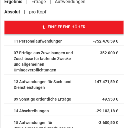
Ergebnis
Erträge
Aufwendungen
608100 Reinigungsmaterial
Absolut
pro Kopf
608900 Übriger sonstiger Materialaufwand
610010 Fremdleistungen für Erzeugnisse und andere
Umsatzleistungen
EINE EBENE HÖHER
613100 Aufwandsentschädigungen für ehrenamtl. Tätige
(soweit nicht Hkto. 678)
11 Personalaufwendungen
-752.470,59 €
613900 Sonstige weitere Fremdleistungen
613901 Fremdleistg Spielplatzkontr.
07 Erträge aus Zuweisungen und
352.000 €
616100 Instandhaltung der Gebäude und Außenanlagen
Zuschüsse für laufende Zwecke
und allgemeinen
(Bauunterhaltung)
Umlageverpflichtungen
Allgemeine Bauunterhaltung (5.000 Euro), Instandh.
Blitzschutzanlagen (2.000 Euro) Gebäudeinstandhaltung
13 Aufwendungen für Sach- und
-147.471,59 €
durch Firma Scherer gem. Leistungsvertrag (8.500 Euro)
Dienstleistungen
616300 Instandhaltung von Einrichtungen und
Ausstattungen
09 Sonstige ordentliche Erträge
49.553 €
616600 Wartungskosten
14 Abschreibungen
-29.103,18 €
617100 Aufwendungen für Fremdentsorgung
617300 Fremdreinigung
15 Aufwendungen für
-3.600,50 €
620010 Entgelte f geleist Arbeitszeit